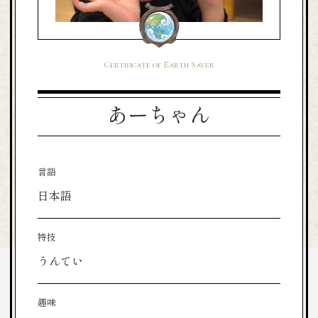
Certificate of Earth Saver
あーちゃん
言語
日本語
特技
うんてい
趣味