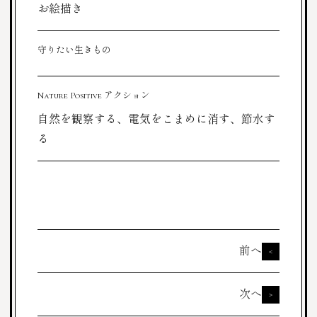
お絵描き
守りたい生きもの
Nature Positive アクション
自然を観察する、電気をこまめに消す、節水す
る
前へ
<
次へ
>