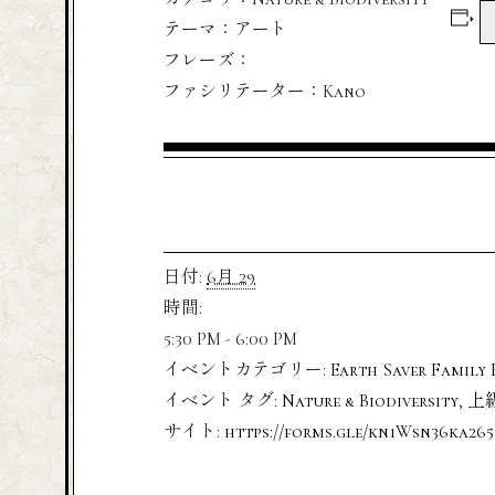
テーマ：アート
フレーズ：
ファシリテーター：Kano
日付:
6月 29
時間:
5:30 PM - 6:00 PM
イベントカテゴリー:
Earth Saver Family 
イベント タグ:
Nature & Biodiversity
,
上
サイト:
https://forms.gle/kn1Wsn36ka26