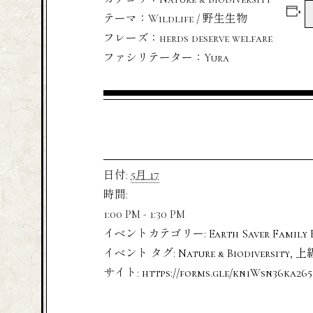
テーマ：Wildlife / 野生生物
フレーズ：herds deserve welfare
ファシリテーター：Yura
日付:
5月 17
時間:
1:00 PM - 1:30 PM
イベントカテゴリー:
Earth Saver Family 
イベント タグ:
Nature & Biodiversity
,
上
サイト:
https://forms.gle/kn1Wsn36ka26