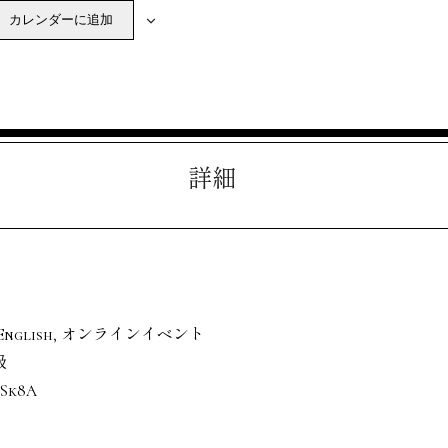
カレンダーに追加
詳細
English
,
オンラインイベント
級
5Sk8A