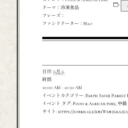
テーマ：冷凍食品
フレーズ：
ファシリテーター：Nao
日付:
6月 6
時間:
10:00 AM - 10:30 AM
イベントカテゴリー:
Earth Saver Family 
イベント タグ:
Food & Agriculture
,
中級
サイト:
https://forms.gle/kn1Wsn36ka26