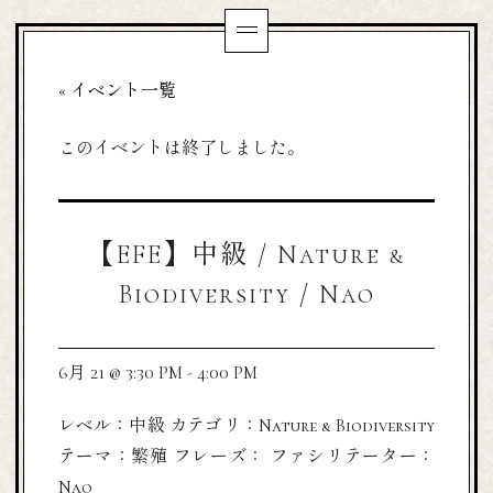
« イベント一覧
このイベントは終了しました。
【EFE】中級 / Nature &
Biodiversity / Nao
6月 21 @ 3:30 PM
-
4:00 PM
レベル：中級 カテゴリ：Nature & Biodiversity
テーマ：繁殖 フレーズ： ファシリテーター：
Nao