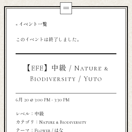
« イベント一覧
このイベントは終了しました。
【EFE】中級 / Nature &
Biodiversity / Yuto
6月 20 @ 3:00 PM
-
3:30 PM
レベル：中級
カテゴリ：Nature & Biodiversity
テーマ：Flower / はな