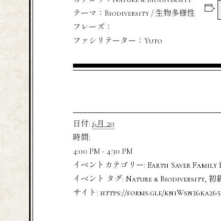
テーマ：Biodiversity / 生物多様性
フレーズ：
ファシリテーター：Yuto
日付:
6月 20
時間:
4:00 PM - 4:30 PM
イベントカテゴリー:
Earth Saver Family 
イベント タグ:
Nature & Biodiversity
,
初
サイト:
https://forms.gle/kn1Wsn36ka26