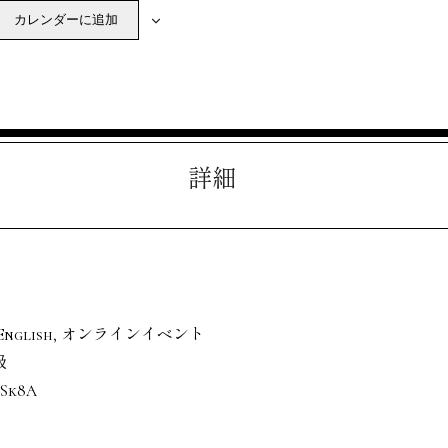
カレンダーに追加
詳細
English
,
オンラインイベント
級
5Sk8A