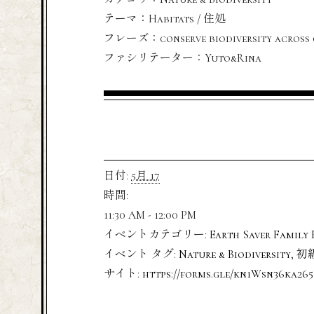
テーマ：Habitats / 住処
フレーズ：conserve biodiversity across 
ファシリテーター：Yuto&Rina
日付:
5月 17
時間:
11:30 AM - 12:00 PM
イベントカテゴリー:
Earth Saver Family 
イベント タグ:
Nature & Biodiversity
,
初
サイト:
https://forms.gle/kn1Wsn36ka26