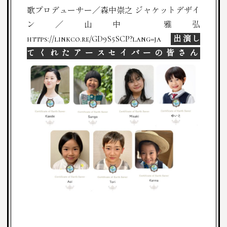
歌プロデューサー／森中崇之
ジャケットデザイ
ン／山中 雅弘
https://linkco.re/GD9S5SCP?lang=ja
出演し
てくれたアースセイバーの皆さん