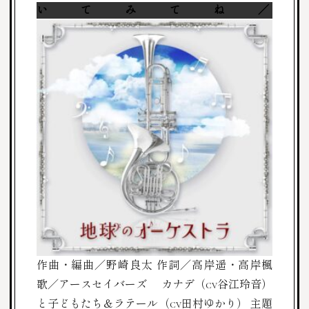
いてみてね／
作曲・編曲／野崎良太
作詞／高岸遥・高岸楓
歌／アースセイバーズ
カナデ（cv谷江玲音）
と子どもたち＆ラテール（cv田村ゆかり）
主題