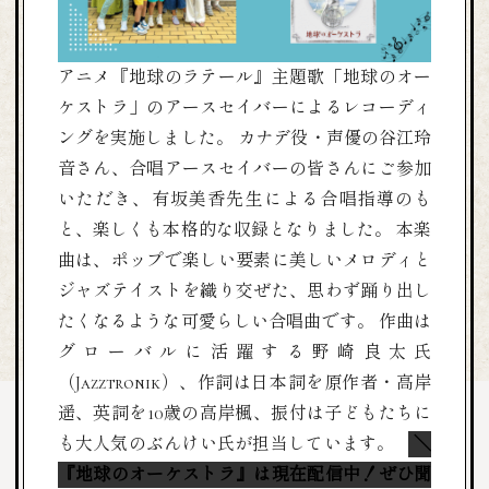
アニメ『地球のラテール』主題歌「地球のオー
ケストラ」のアースセイバーによるレコーディ
ングを実施しました。
カナデ役・声優の谷江玲
音さん、合唱アースセイバーの皆さんにご参加
いただき、
有坂美香先生による合唱指導のも
と、楽しくも本格的な収録となりました。
本楽
曲は、ポップで楽しい要素に美しいメロディと
ジャズテイストを織り交ぜた、
思わず踊り出し
たくなるような可愛らしい合唱曲です。
作曲は
グローバルに活躍する野崎良太氏
（Jazztronik）、
作詞は日本詞を原作者・高岸
遥、英詞を10歳の高岸楓、
振付は子どもたちに
も大人気のぶんけい氏が担当しています。
＼
『地球のオーケストラ』は現在配信中！ぜひ聞