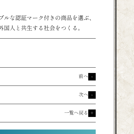
ブルな認証マーク付きの商品を選ぶ、
外国人と共生する社会をつくる。
前へ
<
次へ
>
一覧へ戻る
＋