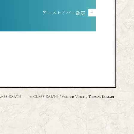
アースセイバー認定
＋
LASS EARTH
© CLASS EARTH / Vector Vision / Thomas Romain