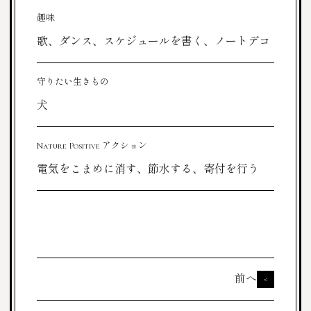
趣味
歌、ダンス、スケジュールを書く、ノートデコ
守りたい生きもの
犬
Nature Positive アクション
電気をこまめに消す、節水する、寄付を行う
前へ
<