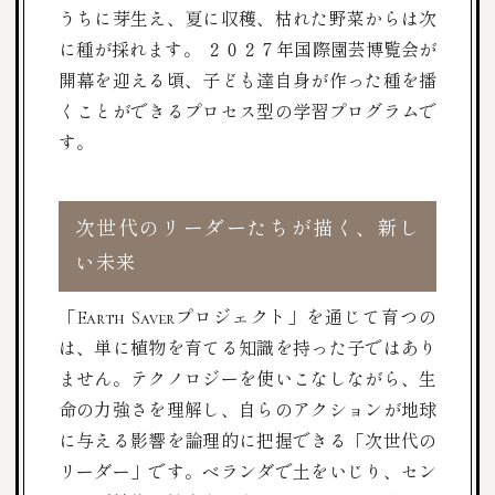
うちに芽生え、夏に収穫、枯れた野菜からは次
に種が採れます。
２０２７年国際園芸博覧会
が
開幕を迎える頃、子ども達自身が作った種を
播
く
ことができるプロセス型の学習プログラムで
す。
次世代のリーダーたちが描く、新し
い未来
「Earth Saverプロジェクト」を通じて育つの
は、単に植物を育てる知識を持った子ではあり
ません。テクノロジーを使いこなしながら、生
命の力強さを理解し、自らのアクションが地球
に与える影響を論理的に把握できる「次世代の
リーダー」です。
ベランダで土をいじり、セン