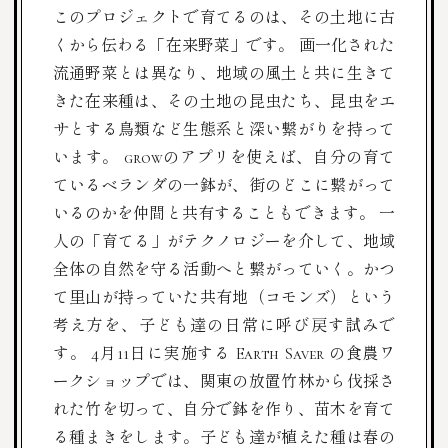
このプロジェクトで育てるのは、その土地に古
くから伝わる「在来野菜」です。 画一化された
流通野菜とは異なり、地域の風土と共に生きて
きた在来種は、その土地の昆虫たち、昆虫をエ
サとする鳥類など生態系と深い繋がりを持って
います。
growのアプリを使えば、自分の育て
ているベランダの一鉢が、街のどこに繋がって
いるのかを仲間と共有することもできます。 一
人の「育てる」がテクノロジーを介して、地域
全体の自然を守る活動へと繋がっていく。かつ
て里山が持っていた共有地（コモンズ）という
考え方を、子ども達の日常に呼び戻す試みで
す。
4月11日に実施する Earth Saver の食農ワ
ークショップでは、
関東の放置竹林から伐採さ
れた
竹を切って、自分で鉢を作り、苗木を育て
る種まきをします。
子ども達が植えた種は春の