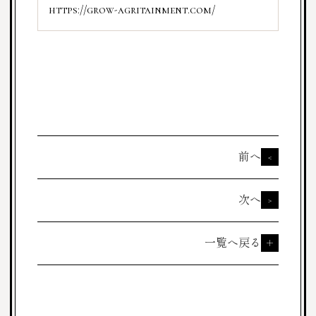
https://grow-agritainment.com/
前へ
<
次へ
>
一覧へ戻る
＋